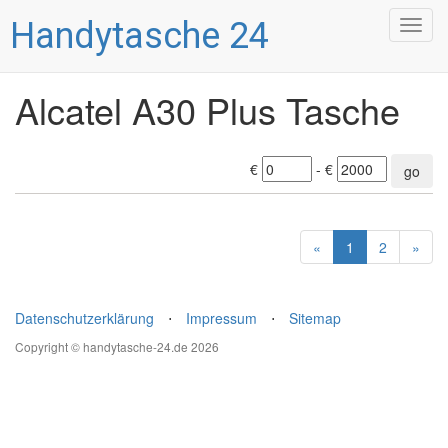
Handytasche 24
Togg
navig
Alcatel A30 Plus Tasche
€
- €
go
«
1
2
»
Datenschutzerklärung
⋅
Impressum
⋅
Sitemap
Copyright © handytasche-24.de 2026