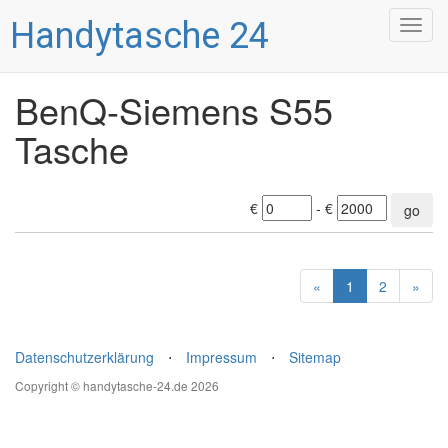
Handytasche 24
Togg
navig
BenQ-Siemens S55
Tasche
€
- €
go
«
1
2
»
Datenschutzerklärung
⋅
Impressum
⋅
Sitemap
Copyright © handytasche-24.de 2026