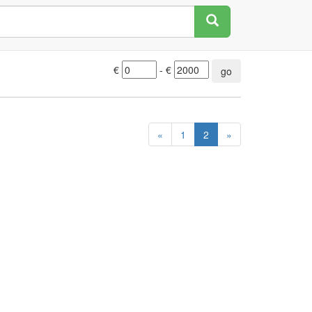
€
- €
go
«
1
2
»