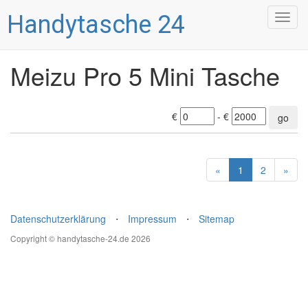
Handytasche 24
Togg
navig
Meizu Pro 5 Mini Tasche
€
- €
go
«
1
2
»
Datenschutzerklärung
⋅
Impressum
⋅
Sitemap
Copyright © handytasche-24.de 2026